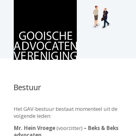
Bestuur
Het GAV-bestuur bestaat momenteel uit de
volgende leden:
Mr. Hein Vroege
(voorzitter)
– Beks & Beks
advocaten